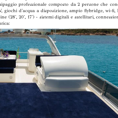
equipaggio professionale composto da 2 persone che con
giochi d'acqua a disposizione, ampio flybridge, wi-fi,
 (28', 20', 17') - sistemi digitali e satellitari, connessio
tica: