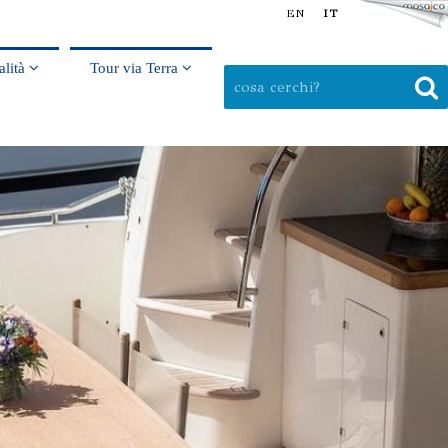
EN
IT
alità
Tour via Terra