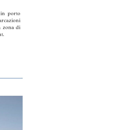
 in porto
arcazioni
a zona di
t.