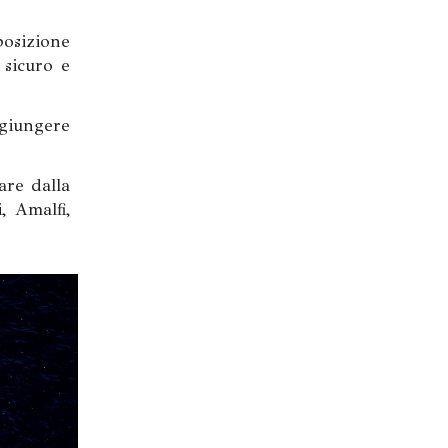
posizione
 sicuro e
ggiungere
are dalla
, Amalfi,