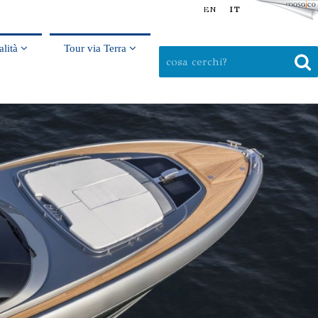
EN
IT
alità
Tour via Terra