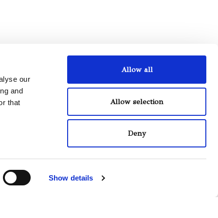
Allow all
alyse our
ing and
Allow selection
r that
Questo sito utilizza i cookie anche di terze
parti per migliorare l’esperienza utente e per
Deny
fini statistici. Continuando acconsenti all’uso dei
cookie.
Maggiori informazioni
OK
Show details