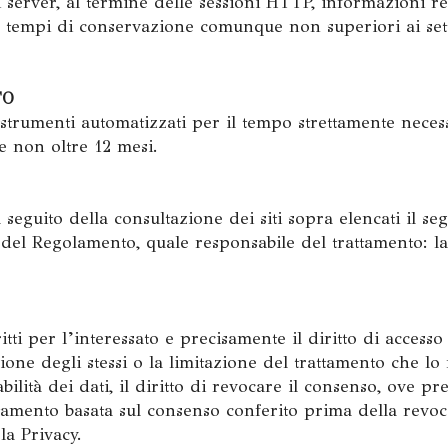
i server, al termine delle sessioni HTTP, informazioni re
on tempi di conservazione comunque non superiori ai sette
TO
n strumenti automatizzati per il tempo strettamente neces
e non oltre 12 mesi.
a seguito della consultazione dei siti sopra elencati il s
8 del Regolamento, quale responsabile del trattamento: l
ti per l’interessato e precisamente il diritto di accesso a
azione degli stessi o la limitazione del trattamento che lo
tabilità dei dati, il diritto di revocare il consenso, ove p
ttamento basata sul consenso conferito prima della revoca
la Privacy.