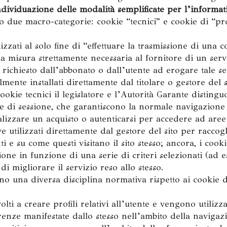
ndividuazione delle modalità semplificate per l’informat
o due macro-categorie: cookie “tecnici” e cookie di “pro
izzati al solo fine di “effettuare la trasmissione di una
a misura strettamente necessaria al fornitore di un servi
richiesto dall’abbonato o dall’utente ad erogare tale se
mente installati direttamente dal titolare o gestore del 
ookie tecnici il legislatore e l’Autorità Garante distingu
ie di sessione, che garantiscono la normale navigazione 
izzare un acquisto o autenticarsi per accedere ad aree r
ve utilizzati direttamente dal gestore del sito per racco
 e su come questi visitano il sito stesso; ancora, i cooki
one in funzione di una serie di criteri selezionati (ad e
 di migliorare il servizio reso allo stesso.
no una diversa disciplina normativa rispetto ai cookie d
lti a creare profili relativi all’utente e vengono utilizza
erenze manifestate dallo stesso nell’ambito della navigaz