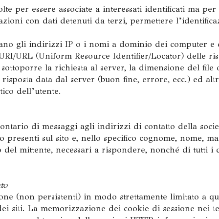
te per essere associate a interessati identificati ma per
zioni con dati detenuti da terzi, permettere l’identifica
rano gli indirizzi IP o i nomi a dominio dei computer e de
e URI/URL (Uniform Resource Identifier/Locator) delle riso
 sottoporre la richiesta al server, la dimensione del file 
risposta data dal server (buon fine, errore, ecc.) ed altr
ico dell’utente.
lontario di messaggi agli indirizzi di contatto della societ
 presenti sul sito e, nello specifico cognome, nome, ma
o del mittente, necessari a rispondere, nonché di tutti i d
nto
ione (non persistenti) in modo strettamente limitato a q
dei siti. La memorizzazione dei cookie di sessione nei te