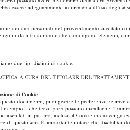
ispositivi possono avere nell’ambito della sfera privata d
debba essere adeguatamente informato sull’uso degli stes
ione dei dati personali nel provvedimento succitato con
vengono da altri domini e che contengono elementi, co
ziamo due tipi distinti di cookie:
 (SPECIFICA A CURA DEL TITOLARE DEL TRATTAMENT
lazione di Cookie
 questo documento, puoi gestire le preferenze relative a
 esempio – che terze parti possano installarne. Tramit
ie installati in passato, incluso il Cookie in cui venga 
rte di questo sito. È importante notare che disabilitando
compromesso.