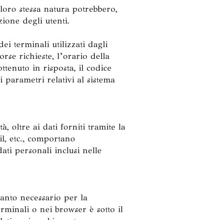
 loro stessa natura potrebbero,
zione degli utenti.
i terminali utilizzati dagli
rse richieste, l’orario della
ottenuto in risposta, il codice
i parametri relativi al sistema
à, oltre ai dati forniti tramite la
il, etc., comportano
ati personali inclusi nelle
uanto necessario per la
rminali o nei browser è sotto il