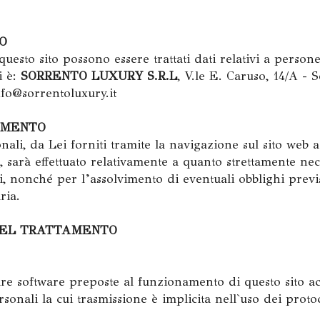
O
esto sito possono essere trattati dati relativi a persone i
i è:
SORRENTO LUXURY S.R.L
, V.le E. Caruso, 14/A - 
nfo@sorrentoluxury.it
AMENTO
nali, da Lei forniti tramite la navigazione sul sito web 
 sarà effettuato relativamente a quanto strettamente nec
i, nonché per l’assolvimento di eventuali obblighi previ
ria.
 DEL TRATTAMENTO
ure software preposte al funzionamento di questo sito ac
rsonali la cui trasmissione è implicita nell`uso dei prot