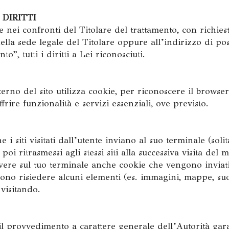
DIRITTI
nei confronti del Titolare del trattamento, con richiest
della sede legale del Titolare oppure all’indirizzo di pos
”, tutti i diritti a Lei riconosciuti.
terno del sito utilizza cookie, per riconoscere il browser
ffrire funzionalità e servizi essenziali, ove previsto.
e i siti visitati dall’utente inviano al suo terminale (so
i ritrasmessi agli stessi siti alla successiva visita del
evere sul tuo terminale anche cookie che vengono inviati
ssono risiedere alcuni elementi (es. immagini, mappe, suon
 visitando.
 provvedimento a carattere generale dell’Autorità gara