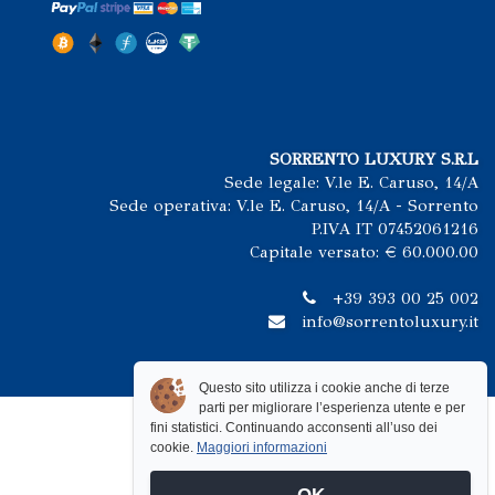
SORRENTO LUXURY S.R.L
Sede legale: V.le E. Caruso, 14/A
Sede operativa: V.le E. Caruso, 14/A - Sorrento
P.IVA IT 07452061216
Capitale versato: € 60.000.00
+39 393 00 25 002
info@sorrentoluxury.it
Questo sito utilizza i cookie anche di terze
parti per migliorare l’esperienza utente e per
fini statistici. Continuando acconsenti all’uso dei
cookie.
Maggiori informazioni