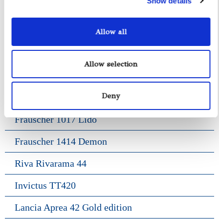
Show details
Fratelli Aprea 36
Axopar 37 ST
Allow all
Genius 38
Allow selection
Pardo 38
Deny
Gozzo Positano 38
Frauscher 1017 Lido
Frauscher 1414 Demon
Riva Rivarama 44
Invictus TT420
Lancia Aprea 42 Gold edition