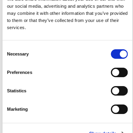
our social media, advertising and analytics partners who
may combine it with other information that you’ve provided
to them or that they’ve collected from your use of their
services.
Servizio Tender per yacht
Viveur 28
Consent
Necessary
Selection
Acquamarina 9
Gozzo Jeranto 9
Preferences
Gozzo Apreamare 11
Statistics
Gozzo Apreamare 35
Marketing
Fiart Sw 35
Salpa 35