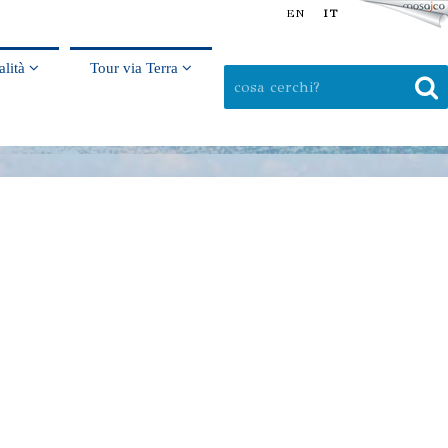
EN
IT
alità
Tour via Terra