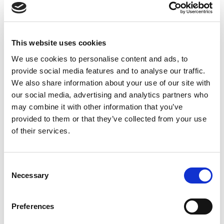
Fratelli Aprea 36
Axopar 37 ST
This website uses cookies
Genius 38
We use cookies to personalise content and ads, to
Pardo 38
provide social media features and to analyse our traffic.
We also share information about your use of our site with
Gozzo Positano 38
our social media, advertising and analytics partners who
may combine it with other information that you’ve
Frauscher 1017 Lido
provided to them or that they’ve collected from your use
of their services.
Frauscher 1414 Demon
Riva Rivarama 44
Consent
Necessary
Selection
Invictus TT420
Lancia Aprea 42 Gold edition
Preferences