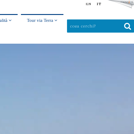
EN
IT
alità
Tour via Terra