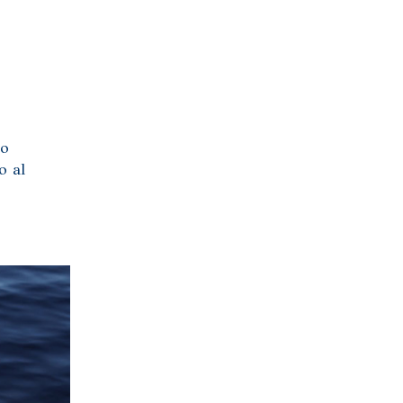
no
o al