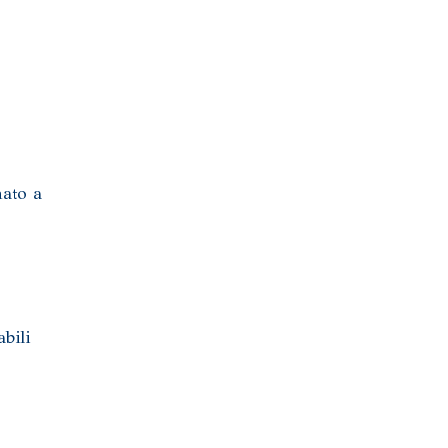
nato a
bili