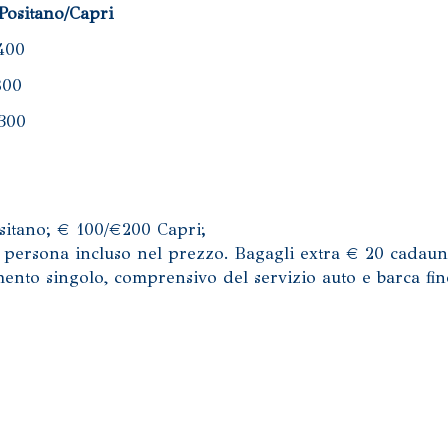
Positano/Capri
400
800
300
ositano; € 100/€200 Capri;
a persona incluso nel prezzo. Bagagli extra € 20 cadau
imento singolo, comprensivo del servizio auto e barca fin