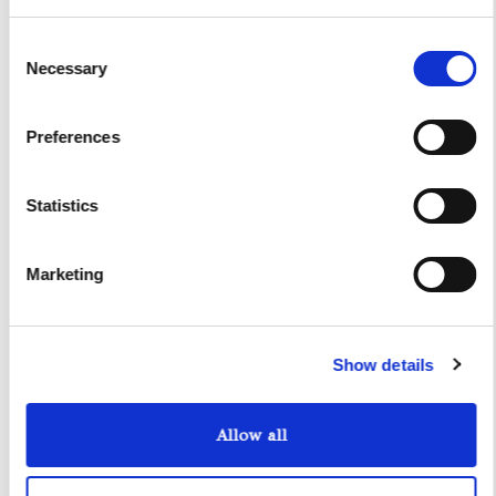
Consent
Necessary
Selection
Preferences
Statistics
Marketing
Un Tramonto Indimenticabile al Largo di
Sorrento
Show details
Immagina di salpare dalle coste incantevoli di Sorrento,
Allow all
mentre il sole inizia la sua lenta discesa, dipingendo il
cielo con sfumature mozzafiato di arancio, rosa e viola. Con
Sorrento Luxury, la tua esperienza in barca al tramonto