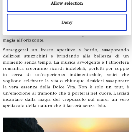
diventa un sogno che si avvera. Naviga tra le acque
Allow selection
cristalline del Mediterraneo, lasciandoti cullare dalle onde
mentre la brezza marina accarezza la pelle. Ammira la
maestosità della costa sorrentina che si illumina con le
Deny
prime luci della sera, con il profilo inconfondibile del
Vesuvio sullo sfondo e l'isola di Capri che si accende di
magia all'orizzonte.
Sorseggerai un fresco aperitivo a bordo, assaporando
deliziosi stuzzichini e brindando alla bellezza di un
momento senza tempo. La musica avvolgente e l'atmosfera
romantica creeranno ricordi indelebili, perfetti per coppie
in cerca di un'esperienza indimenticabile, amici che
vogliono celebrare la vita o chiunque desideri assaporare
la vera essenza della Dolce Vita. Non è solo un tour, è
un'emozione al tramonto che ti porterai nel cuore. Lasciati
incantare dalla magia del crepuscolo sul mare, un vero
spettacolo della natura che ti lascerà senza fiato.