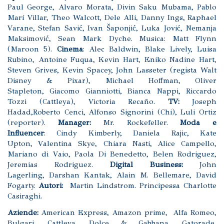
Paul George, Alvaro Morata, Divin Saku Mubama, Pablo
Marí Villar, Theo Walcott, Dele Alli, Danny Ings, Raphael
Varane, Stefan Savić, Ivan Šaponjić, Luka Jović, Nemanja
Maksimović, Sean Mark Dyche. Musica: Matt Flynn
(Maroon 5).
Cinema
: Alec Baldwin, Blake Lively, Luisa
Rubino, Antoine Fuqua, Kevin Hart, Eniko Nadine Hart,
Steven Grives, Kevin Spacey, John Lasseter (regista Walt
Disney & Pixar), Michael Hoffman, Oliver
Stapleton, Giacomo Gianniotti, Bianca Nappi, Riccardo
Tozzi (Cattleya), Victoria Recaño.
TV:
Joseph
Hadad,Roberto Cenci, Alfonso Signorini (Chi), Luli Ortiz
(reporter).
Manager:
Mr. Rockefeller.
Moda e
Influencer
: Cindy Kimberly, Daniela Rajic, Kate
Upton, Valentina Skye, Chiara Nasti, Alice Campello,
Mariano di Vaio, Paola Di Benedetto, Belen Rodriguez,
Jeremias Rodriguez.
Digital
Business:
John
Lagerling, Darshan Kantak, Alain M. Bellemare, David
Fogarty.
Autori:
Martin Lindstrom. Principessa Charlotte
Casiraghi.
Aziende:
American Express, Amazon prime, Alfa Romeo,
Bulgari, Cattleya, Dolce & Gabbana, Gatorade,