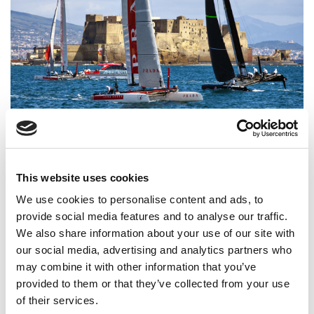
Vivi l'America's Cup dalla prima fila: il
mare.
This website uses cookies
Nel
2027
Il Golfo di Napoli si prepara a diventare il
We use cookies to personalise content and ads, to
palcoscenico della competizione sportiva più antica del
provide social media features and to analyse our traffic.
mondo. Le acque tra Castel dell'Ovo e Posillipo
We also share information about your use of our site with
ospiteranno la
38ª America’s Cup
nel cuore del
our social media, advertising and analytics partners who
Mediterraneo.
may combine it with other information that you’ve
​Sotto lo sguardo del Vesuvio, i bolidi del mare
AC75
si
provided to them or that they’ve collected from your use
sfideranno in un scenario naturale senza eguali, unendo
of their services.
innovazione tecnologica estrema, alla passione millenaria