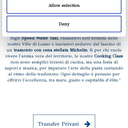
Allow selection
Esperienze Esclusive e Soggiorni di Pregio in Costiera
"Benvenuti dove il lusso incontra l'autenticità. La nostra
Deny
missione è trasformare il vostro soggiorno in un
capolavoro di emozioni: sfrecciate sulle onde con i nostri
High-
Speed Water Taxi
, rilassatevi nell'intimità delle
nostre Ville di Lusso e lasciatevi sedurre dal fascino di
un
tramonto con cena stellata Michelin
. E per chi vuole
vivere l'anima vera del territorio, le nostre
Cooking Class
non sono semplici lezioni di cucina, ma una festa di
sapori e musica, per imparare l'arte della pasta cantando
al ritmo della tradizione. Ogni dettaglio è pensato per
offrirvi l'eccellenza, tra mare, gusto e ospitalità d'élite."
Transfer Privati