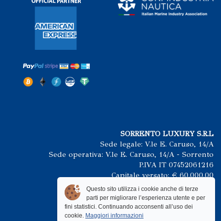
SORRENTO LUXURY S.R.L
Sede legale: V.le E. Caruso, 14/A
Sede operativa: V.le E. Caruso, 14/A - Sorrento
P.IVA IT 07452061216
Capitale versato: € 60.000.00
Questo sito utilizza i cookie anche di terze
+39 393 00 25 002
parti per migliorare l’esperienza utente e per
info@sorrentoluxury.it
fini statistici. Continuando acconsenti all’uso dei
cookie.
Maggiori informazioni