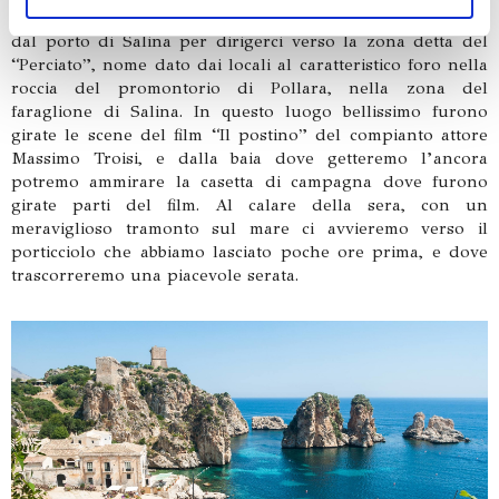
ricavandone così un vino dolce buonissimo. Usciremo poi
dal porto di Salina per dirigerci verso la zona detta del
“Perciato”, nome dato dai locali al caratteristico foro nella
roccia del promontorio di Pollara, nella zona del
faraglione di Salina. In questo luogo bellissimo furono
girate le scene del film “Il postino” del compianto attore
Massimo Troisi, e dalla baia dove getteremo l’ancora
potremo ammirare la casetta di campagna dove furono
girate parti del film. Al calare della sera, con un
meraviglioso tramonto sul mare ci avvieremo verso il
porticciolo che abbiamo lasciato poche ore prima, e dove
trascorreremo una piacevole serata.