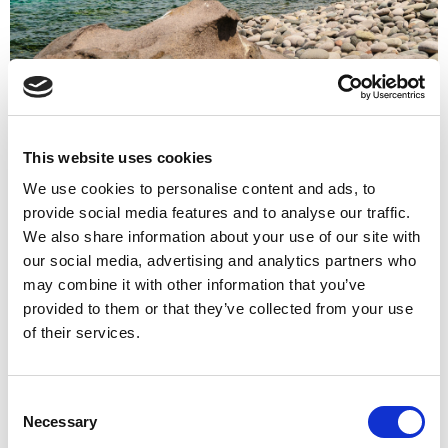
giorno 4:
This website uses cookies
Le acque della rada di Panarea sembrano un lago la
mattina presto, i primi raggi di sole che illuminano l’isola
We use cookies to personalise content and ads, to
la dipingono di rossastro; le casette bianche a forma di
provide social media features and to analyse our traffic.
cubo agglomerate tra loro contrastano con la natura
We also share information about your use of our site with
selvaggia e la bassa vegetazione di questa terra, le viuzze e
our social media, advertising and analytics partners who
i vicoletti contornate ovunque da palme di fichi d’india
may combine it with other information that you’ve
sono uno spettacolo a vedersi. Oggi rimarremo nei paraggi
provided to them or that they’ve collected from your use
dell’isola, ci sposteremo dapprima tra gli scogli di Lisca
bianca e Lisca nera, faremo dello snorkeling in un posto
of their services.
straordinario: andremo nel punto in cui i gas naturali del
sottosuolo vulcanico spuntano nei fondali incontaminati di
queste secche, immergersi tra le bolle provenienti dal
Consent
centro della terra sarà un’esperienza indimenticabile. Nel
Necessary
Selection
pomeriggio, dopo pranzo ci sposteremo lentamente presso