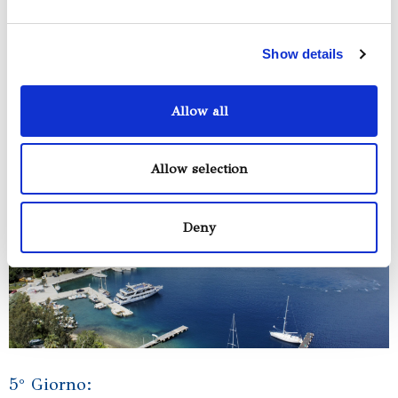
ridosso del paese tipico dall’architettura greca con case al
massimo di 2 piani. Anche come in altre isole limitrofe, c’è
il lungomare con i suoi locali diurni e notturni affacciati a
Show details
2 metri dal mare dove ci si può intrattenere in compagnia.
Le acque antistanti Itaca rispecchiano in pieno le
aspettative di chi vuole immergersi in un mare pulito e
Allow all
trasparente.
Allow selection
Deny
5° Giorno: