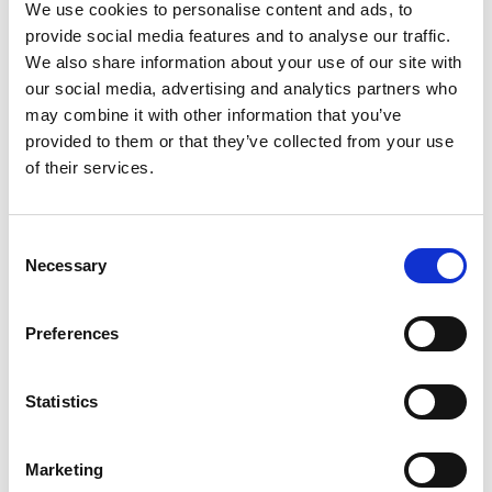
We use cookies to personalise content and ads, to
provide social media features and to analyse our traffic.
We also share information about your use of our site with
our social media, advertising and analytics partners who
may combine it with other information that you’ve
provided to them or that they’ve collected from your use
4° Giorno:
of their services.
Ci prepariamo alla partenza dopo colazione, la tappa di
Consent
oggi sarà Itaca, patria di Ulisse, l’eroe leggendario del
Necessary
Selection
poema di Omero “Odissea”. Da lontano potremo osservarla
mentre ci avviciniamo, e magari immaginare ciò che
avrebbe pensato l’ormai vecchio re dell’isola, durante il
Preferences
suo approdo dopo tanti anni di assenza. Le sue coste a
tratti alte e scoscese, e in altri dolci e pianeggianti ci fanno
capire che offre molti punti in cui poter trascorrere una
Statistics
magnifica giornata di mare. Il suo porto ricavato in
un’ampia baia dallo stretto ingresso, ci accoglie con
piacere, e dopo essere passati vicino all’isolotto al centro
Marketing
della baia ci avviciniamo alla banchina di ormeggio a