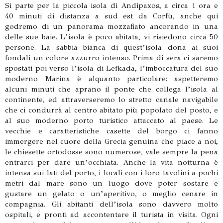
Si parte per la piccola isola di Andipaxos, a circa 1 ora e
40 minuti di distanza a sud est da Corfù, anche qui
godremo di un panorama mozzafiato ancorando in una
delle sue baie. L’isola è poco abitata, vi risiedono circa 50
persone. La sabbia bianca di quest’isola dona ai suoi
fondali un colore azzurro intenso. Prima di sera ci saremo
spostati poi verso l’isola di Lefkada, l’imboccatura del suo
moderno Marina è alquanto particolare: aspetteremo
alcuni minuti che aprano il ponte che collega l’isola al
continente, ed attraverseremo lo stretto canale navigabile
che ci condurrà al centro abitato più popolato del posto, e
al suo moderno porto turistico attaccato al paese. Le
vecchie e caratteristiche casette del borgo ci fanno
immergere nel cuore della Grecia genuina che piace a noi,
le chiesette ortodosse sono numerose, vale sempre la pena
entrarci per dare un’occhiata. Anche la vita notturna è
intensa sui lati del porto, i locali con i loro tavolini a pochi
metri dal mare sono un luogo dove poter sostare e
gustare un gelato o un’aperitivo, o meglio cenare in
compagnia. Gli abitanti dell’isola sono davvero molto
ospitali, e pronti ad accontentare il turista in visita. Ogni