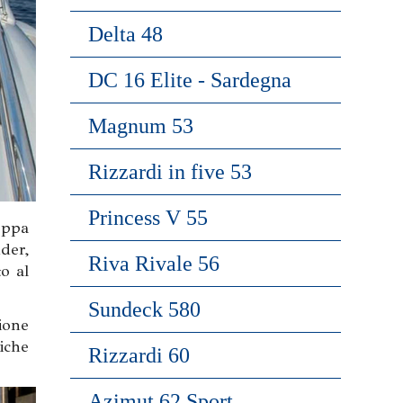
Delta 48
DC 16 Elite - Sardegna
Magnum 53
Rizzardi in five 53
Princess V 55
poppa
der,
Riva Rivale 56
o al
Sundeck 580
ione
iche
Rizzardi 60
Azimut 62 Sport