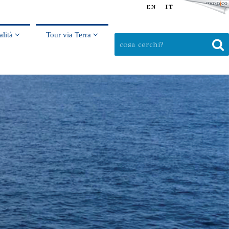
EN
IT
alità
Tour via Terra