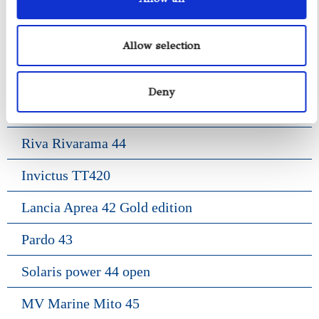
Pardo 38
Allow selection
Gozzo Positano 38
Frauscher 1017 Lido
Deny
Frauscher 1414 Demon
Riva Rivarama 44
Invictus TT420
Lancia Aprea 42 Gold edition
Pardo 43
Solaris power 44 open
MV Marine Mito 45