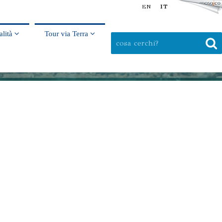
EN
IT
alità
Tour via Terra