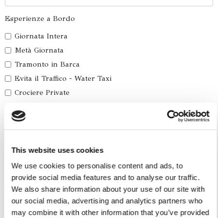
Esperienze a Bordo
Giornata Intera
Metà Giornata
Tramonto in Barca
Evita il Traffico - Water Taxi
Crociere Private
Crociera Privata delle cinque Isole
Coppa America 2027
Servizi Auto Private
This website uses cookies
Tour in Auto
We use cookies to personalise content and ads, to
Trasferimenti in Auto
provide social media features and to analyse our traffic.
We also share information about your use of our site with
Altri servizi
our social media, advertising and analytics partners who
may combine it with other information that you’ve provided
Soggiorno