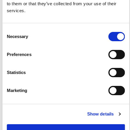
to them or that they’ve collected from your use of their
Noleggio Elicottero
services.
Giochi Acquatici
Consent
Accetto le condizioni per il trattamento dei dati,
Necessary
Selection
specificate nell´informativa sulla privacy [
?
]
Preferences
Statistics
Marketing
Show details
Servizio Tender per yacht