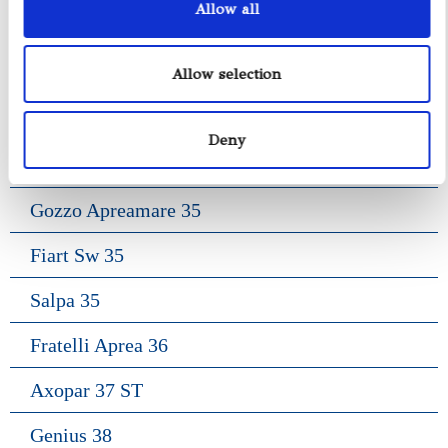
Allow all
Viveur 28
Acquamarina 9
Allow selection
Gozzo Jeranto 9
Deny
Gozzo Apreamare 11
Gozzo Apreamare 35
Fiart Sw 35
Salpa 35
Fratelli Aprea 36
Axopar 37 ST
Genius 38