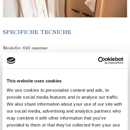
SPECIFICHE TECNICHE
Modello: 620 essense
Cantiere Nautico: Laguna
Anno: 2017
Bandiera: UK
This website uses cookies
Pescaggio: 1,55 mt
We use cookies to personalise content and ads, to
Lunghezza totale: 18,90 mt
provide social media features and to analyse our traffic.
We also share information about your use of our site with
Scafo
our social media, advertising and analytics partners who
Velocità massima: 12 nodi
may combine it with other information that you’ve
Velocità di crociera: 10 nodi
provided to them or that they’ve collected from your use