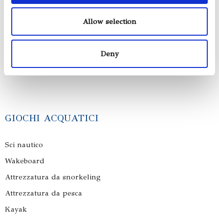
Aria condizionata (fredda/calda)
Plotter Cartographic Station (due stazioni indipendenti)
Allow selection
AIS
Telecamera a infrarossi
Deny
Frigoriferi
GIOCHI ACQUATICI
Sci nautico
Wakeboard
Attrezzatura da snorkeling
Attrezzatura da pesca
Kayak